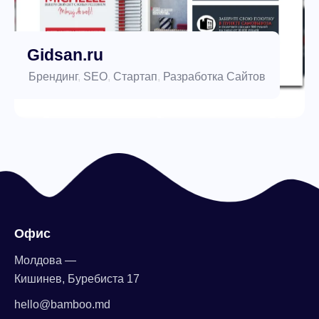
Gidsan.ru
Брендинг
,
SEO
,
Стартап
,
Разработка Сайтов
Офис
Молдова —
Кишинев, Буребиста 17
hello@bamboo.md