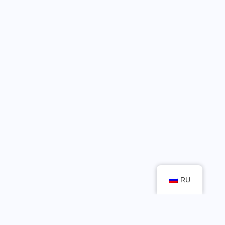
RU
Let’s Grow Your